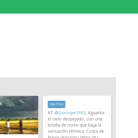
TWITTER
RT
@Gorospe1992
: Aguanta
el cielo despejado, con una
brisilla de norte que baja la
sensación térmica. Costa de
Navia (Asturias) https://t.c…