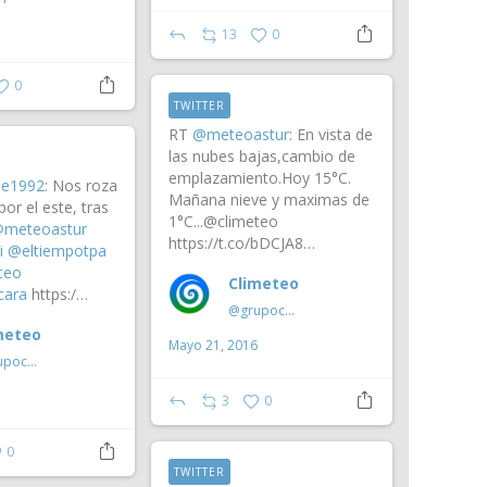
13
0
0
TWITTER
RT
@meteoastur
: En vista de
las nubes bajas,cambio de
emplazamiento.Hoy 15°C.
e1992
: Nos roza
Mañana nieve y maximas de
or el este, tras
1°C...@climeteo
meteoastur
https://t.co/bDCJA8…
i
@eltiempotpa
teo
Climeteo
cara
https:/…
@grupoclimeteo
meteo
Mayo 21, 2016
@grupoclimeteo
3
0
0
TWITTER