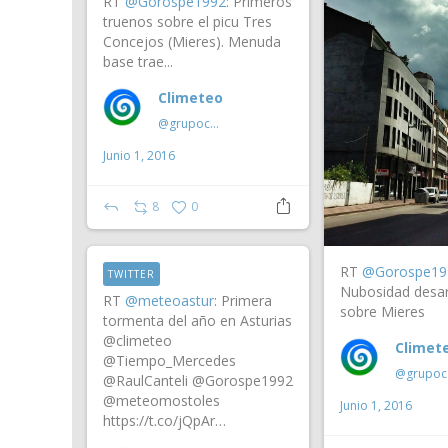
RT
@Gorospe1992
: Primeros
truenos sobre el picu Tres
Concejos (Mieres). Menuda
base trae...
Climeteo
@grupoclimeteo
Junio 1, 2016
8
0
RT
@Gorospe19
TWITTER
Nubosidad desar
RT
@meteoastur
: Primera
sobre Mieres
tormenta del año en Asturias
@climeteo
Climet
@Tiempo_Mercedes
@g
@RaulCanteli @Gorospe1992
@meteomostoles
Junio 1, 2016
https://t.co/jQpAr…