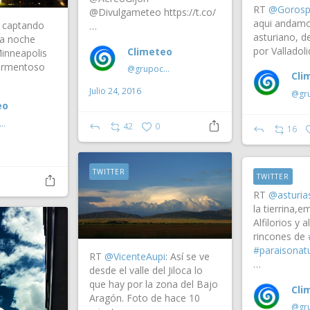
RT
@Gorosp
@Divulgameteo https://t.co/
aqui andam
captando
…
asturiano, 
ta noche
por Valladoli
Climeteo
inneapolis
ormentoso
@grupoclimeteo
Cli
Julio 24, 2016
eo
rupoclimeteo
42
0
16
TWITTER
TWITTER
RT
@asturia
la tierrina,e
Alfilorios y 
rincones de
#paraisonatu
RT
@VicenteAupi
: Así se ve
…
desde el valle del Jiloca lo
que hay por la zona del Bajo
Cli
Aragón. Foto de hace 10