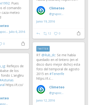
e1992
: Pues
os el comando
Climeteo
de caza meteo
@grupoclimeteo
d
Junio 19, 2016
meteo
@grupoclimeteo
Julio 6, 2016
12
0
0
TWITTER
RT
@Rub_dc
: Se me había
quedado en el tintero (en el
disco duro mejor dicho) esta
s_ig
: Reflejos de
foto del temporal de agosto
mbalse de los
2015 en
#Tenerife
al fondo L'angliru
https://t.c…
#Asturias
ral
https://t.co/
Climeteo
@grupoclimeteo
meteo
Junio 12, 2016
@grupoclimeteo