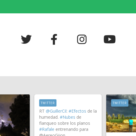
TWITTER
TWITTER
RT
@GuillerCil
:
#Efectos
de la
humedad.
#Nubes
de
flanqueo sobre los planos
#Rafale
entrenando para
@AereoGijon