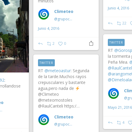
minutos
Junio 4, 2016
Climeteo
@grupoclimeteo
22
Junio 4, 2016
TWITTER
2
0
RT
@Gorosp
la tormenta p
Peña Mea.
@
TWITTER
@RaulCantel
RT
@meteoastur
: Segunda
@arangome
de la tarde.Muchos rayos
@Dimeloala
92
:
crepusculares y bastante
rollandose
agua,pero nada de
Cli
@Climeteo
@meteomostoles
eo
@RaulCanteli https:/…
Mayo 21, 2016
rupoclimeteo
Climeteo
4
@grupoclimeteo