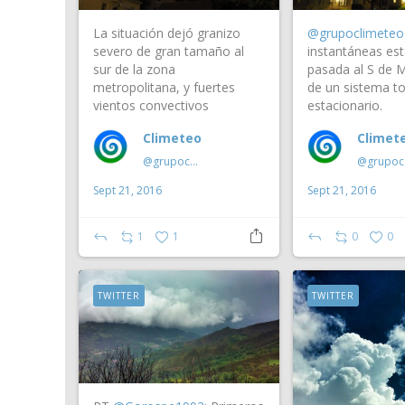
La situación dejó granizo
@grupoclimeteo
severo de gran tamaño al
instantáneas es
sur de la zona
pasada al S de M
metropolitana, y fuertes
de un sistema t
vientos convectivos
estacionario.
Climeteo
Climet
@grupoclimeteo
@g
Sept 21, 2016
Sept 21, 2016
1
1
0
0
TWITTER
TWITTER